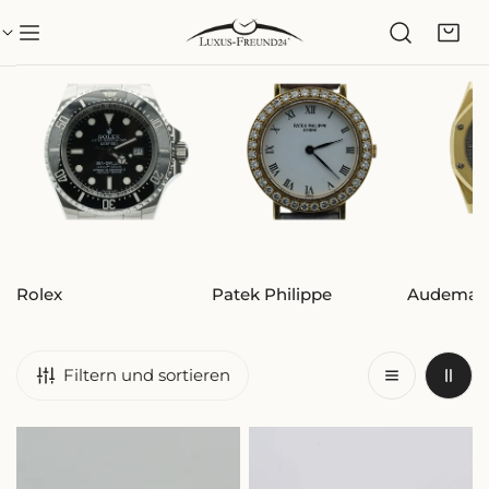
NHALT SPRINGEN
Rolex
Patek Philippe
Audemars
Filtern und sortieren
Tag
TAG
Heuer
HEUER