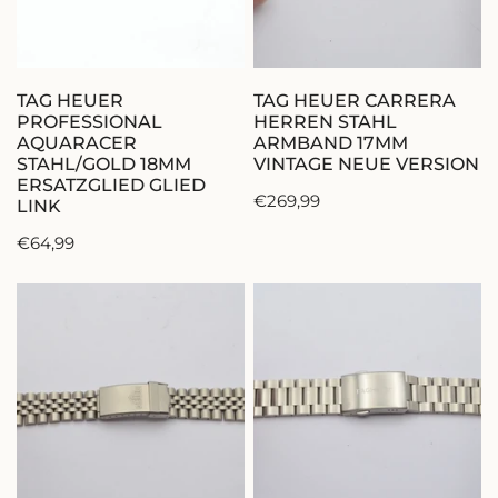
ERSATZGLIED
17MM
GLIED
VINTAGE
LINK
NEUE
IN DEN WARENKORB LEGEN
IN DEN WARENKORB 
VERSION
TAG HEUER
TAG HEUER CARRERA
PROFESSIONAL
HERREN STAHL
AQUARACER
ARMBAND 17MM
STAHL/GOLD 18MM
VINTAGE NEUE VERSION
ERSATZGLIED GLIED
Regulärer
€269,99
LINK
Preis
Regulärer
€64,99
Preis
TAG
TAG
HEUER
HEUER
STAHL
FORMULA
ARMBAND
1
BRACELET
HERREN
LINK
STAHL
20MM
ARMBAND
ATAVIA
21MM