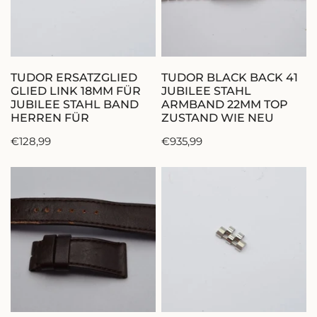
FÜR
STAHL
JUBILEE
ARMBAND
STAHL
22MM
BAND
TOP
IN DEN WARENKORB LEGEN
IN DEN WARENKORB 
HERREN
ZUSTAND
TUDOR ERSATZGLIED
TUDOR BLACK BACK 41
FÜR
WIE
GLIED LINK 18MM FÜR
JUBILEE STAHL
JUBILEE STAHL BAND
ARMBAND 22MM TOP
NEU
HERREN FÜR
ZUSTAND WIE NEU
Regulärer
€128,99
Regulärer
€935,99
Preis
Preis
TUDOR
TUDOR
LEDER
ERSATZGLIED
ARMBAND
GLIED
21MM
LINK
FÜR
18MM
FALTSCHLIESSE
FÜR
18MM
JUBILEE
HYDRONAUT
STAHL
4
BAND