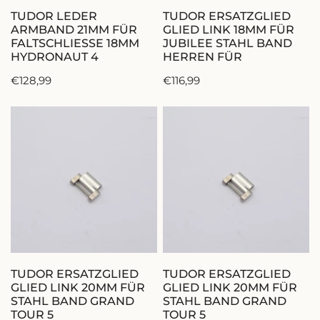
IN DEN WARENKORB LEGEN
IN DEN WARENKORB 
HERREN
TUDOR LEDER
TUDOR ERSATZGLIED
FÜR
ARMBAND 21MM FÜR
GLIED LINK 18MM FÜR
FALTSCHLIESSE 18MM
JUBILEE STAHL BAND
HYDRONAUT 4
HERREN FÜR
Regulärer
€128,99
Regulärer
€116,99
Preis
Preis
TUDOR
TUDOR
ERSATZGLIED
ERSATZGLIED
GLIED
GLIED
LINK
LINK
20MM
20MM
FÜR
FÜR
STAHL
STAHL
BAND
BAND
GRAND
GRAND
IN DEN WARENKORB LEGEN
IN DEN WARENKORB 
TOUR
TOUR
TUDOR ERSATZGLIED
TUDOR ERSATZGLIED
5
5
GLIED LINK 20MM FÜR
GLIED LINK 20MM FÜR
STAHL BAND GRAND
STAHL BAND GRAND
TOUR 5
TOUR 5