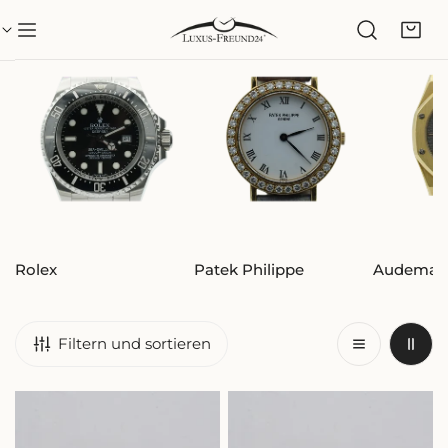
NHALT SPRINGEN
Rolex
Patek Philippe
Audemars
Filtern und sortieren
TUDOR
TUDOR
HERREN
HERREN