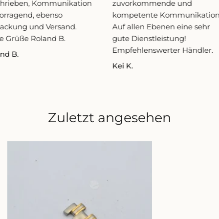
hrieben, Kommunikation
zuvorkommende und
orragend, ebenso
kompetente Kommunikation.
ackung und Versand.
Auf allen Ebenen eine sehr
e Grüße Roland B.
gute Dienstleistung!
Empfehlenswerter Händler.
nd B.
Kei K.
Zuletzt angesehen
OMEGA
SEAMASTER
HERREN
ERSATZGLIED
LINK
GLIED
18MM