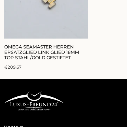
TOP
STAHL/GOLD
GESTIFTET
IN DEN WARENKORB LEGEN
OMEGA SEAMASTER HERREN
ERSATZGLIED LINK GLIED 18MM
TOP STAHL/GOLD GESTIFTET
Regulärer
€209,67
Preis