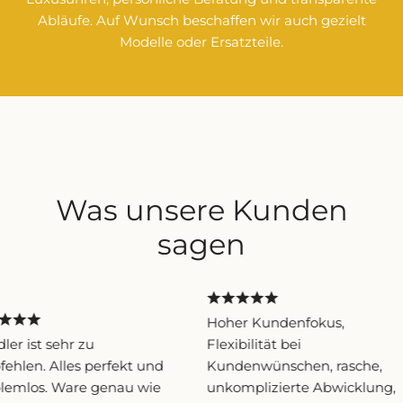
Abläufe. Auf Wunsch beschaffen wir auch gezielt
Modelle oder Ersatzteile.
Was unsere Kunden
sagen
Hoher Kundenfokus,
er ist sehr zu
Flexibilität bei
hlen. Alles perfekt und
Kundenwünschen, rasche,
lemlos. Ware genau wie
unkomplizierte Abwicklung,